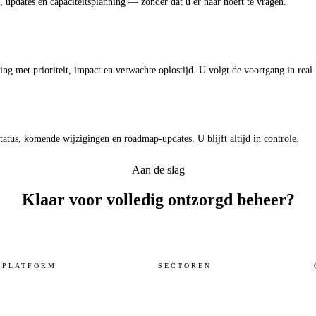
 updates en capaciteitsplanning — zonder dat u er naar hoeft te vragen.
ng met prioriteit, impact en verwachte oplostijd. U volgt de voortgang in real-
tatus, komende wijzigingen en roadmap-updates. U blijft altijd in controle.
Aan de slag
Klaar voor volledig
ontzorgd beheer?
Demo aanvragen →
PLATFORM
SECTOREN
Workspace
Overheid
Sovereign Cloud
Zorg