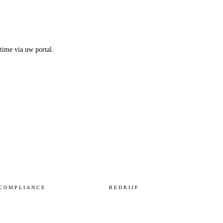
time via uw portal.
COMPLIANCE
BEDRIJF
NIS2
Over Noveu
BIO
Onze visie