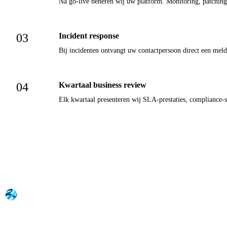
Na go-live beheren wij uw platform. Monitoring, patching,
03
Incident response
Bij incidenten ontvangt uw contactpersoon direct een meldi
04
Kwartaal business review
Elk kwartaal presenteren wij SLA-prestaties, compliance-s
NOVEU
Digitale soevereiniteit voor overheid, zorg en