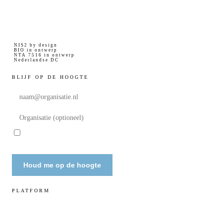
Digitale soevereiniteit voor overheid, zorg en
groot MKB. Uitsluitend Nederlandse
infrastructuur.
NIS2 by design
BIO in ontwerp
NTA 7516 in ontwerp
Nederlandse DC
BLIJF OP DE HOOGTE
Ik ga akkoord met het ontvangen van updates van Noveu
.
privacyverklaring
Solutions en met de
Houd me op de hoogte
PLATFORM
Workspace