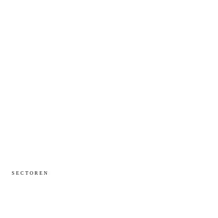
Sovereign Cloud
Sovereign AI
MSP Service Desk
Compliance Console
Portal
NoveuFlow
SECTOREN
Overheid