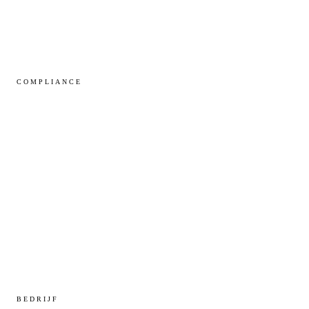
Zorg
Groot MKB
COMPLIANCE
NIS2
BIO
NTA 7516
AVG / GDPR
Beveiliging
BEDRIJF