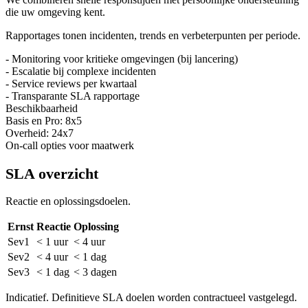
die uw omgeving kent.
Rapportages tonen incidenten, trends en verbeterpunten per periode.
-
Monitoring voor kritieke omgevingen (bij lancering)
-
Escalatie bij complexe incidenten
-
Service reviews per kwartaal
-
Transparante SLA rapportage
Beschikbaarheid
Basis en Pro: 8x5
Overheid: 24x7
On-call opties voor maatwerk
SLA overzicht
Reactie en oplossingsdoelen.
Ernst
Reactie
Oplossing
Sev1
< 1 uur
< 4 uur
Sev2
< 4 uur
< 1 dag
Sev3
< 1 dag
< 3 dagen
Indicatief. Definitieve SLA doelen worden contractueel vastgelegd.