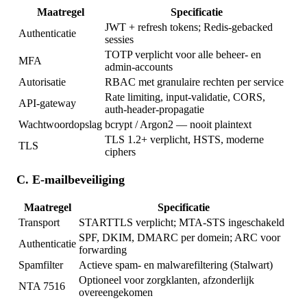
Maatregel
Specificatie
JWT + refresh tokens; Redis-gebacked
Authenticatie
sessies
TOTP verplicht voor alle beheer- en
MFA
admin-accounts
Autorisatie
RBAC met granulaire rechten per service
Rate limiting, input-validatie, CORS,
API-gateway
auth-header-propagatie
Wachtwoordopslag
bcrypt / Argon2 — nooit plaintext
TLS 1.2+ verplicht, HSTS, moderne
TLS
ciphers
C. E-mailbeveiliging
Maatregel
Specificatie
Transport
STARTTLS verplicht; MTA-STS ingeschakeld
SPF, DKIM, DMARC per domein; ARC voor
Authenticatie
forwarding
Spamfilter
Actieve spam- en malwarefiltering (Stalwart)
Optioneel voor zorgklanten, afzonderlijk
NTA 7516
overeengekomen