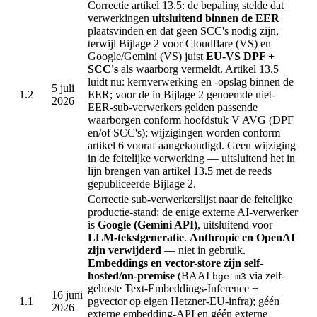
Correctie artikel 13.5: de bepaling stelde dat
verwerkingen
uitsluitend binnen de EER
plaatsvinden en dat geen SCC's nodig zijn,
terwijl Bijlage 2 voor Cloudflare (VS) en
Google/Gemini (VS) juist
EU-VS DPF +
SCC's
als waarborg vermeldt. Artikel 13.5
luidt nu: kernverwerking en -opslag binnen de
5 juli
1.2
EER; voor de in Bijlage 2 genoemde niet-
2026
EER-sub-verwerkers gelden passende
waarborgen conform hoofdstuk V AVG (DPF
en/of SCC's); wijzigingen worden conform
artikel 6 vooraf aangekondigd. Geen wijziging
in de feitelijke verwerking — uitsluitend het in
lijn brengen van artikel 13.5 met de reeds
gepubliceerde Bijlage 2.
Correctie sub-verwerkerslijst naar de feitelijke
productie-stand: de enige externe AI-verwerker
is
Google (Gemini API)
, uitsluitend voor
LLM-tekstgeneratie
.
Anthropic en OpenAI
zijn verwijderd
— niet in gebruik.
Embeddings en vector-store zijn self-
hosted/on-premise
(BAAI
via zelf-
bge-m3
gehoste Text-Embeddings-Inference +
16 juni
1.1
pgvector op eigen Hetzner-EU-infra); géén
2026
externe embedding-API en géén externe