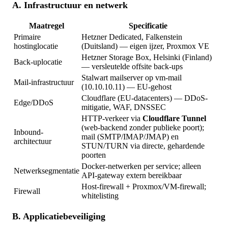
A. Infrastructuur en netwerk
Maatregel
Specificatie
Primaire
Hetzner Dedicated, Falkenstein
hostinglocatie
(Duitsland) — eigen ijzer, Proxmox VE
Hetzner Storage Box, Helsinki (Finland)
Back-uplocatie
— versleutelde offsite back-ups
Stalwart mailserver op vm-mail
Mail-infrastructuur
(10.10.10.11) — EU-gehost
Cloudflare (EU-datacenters) — DDoS-
Edge/DDoS
mitigatie, WAF, DNSSEC
HTTP-verkeer via
Cloudflare Tunnel
(web-backend zonder publieke poort);
Inbound-
mail (SMTP/IMAP/JMAP) en
architectuur
STUN/TURN via directe, gehardende
poorten
Docker-netwerken per service; alleen
Netwerksegmentatie
API-gateway extern bereikbaar
Host-firewall + Proxmox/VM-firewall;
Firewall
whitelisting
B. Applicatiebeveiliging