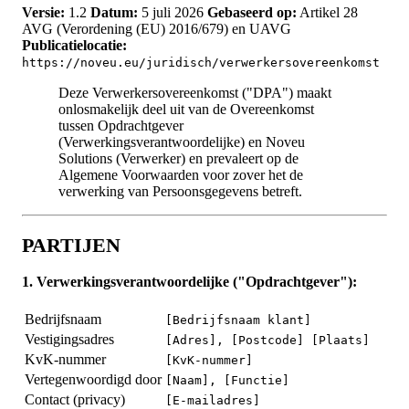
Versie:
1.2
Datum:
5 juli 2026
Gebaseerd op:
Artikel 28
AVG (Verordening (EU) 2016/679) en UAVG
Publicatielocatie:
https://noveu.eu/juridisch/verwerkersovereenkomst
Deze Verwerkersovereenkomst ("DPA") maakt
onlosmakelijk deel uit van de Overeenkomst
tussen Opdrachtgever
(Verwerkingsverantwoordelijke) en Noveu
Solutions (Verwerker) en prevaleert op de
Algemene Voorwaarden voor zover het de
verwerking van Persoonsgegevens betreft.
PARTIJEN
1. Verwerkingsverantwoordelijke ("Opdrachtgever"):
Bedrijfsnaam
[Bedrijfsnaam klant]
Vestigingsadres
[Adres], [Postcode] [Plaats]
KvK-nummer
[KvK-nummer]
Vertegenwoordigd door
[Naam], [Functie]
Contact (privacy)
[E-mailadres]