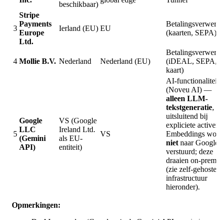
beschikbaar)
Stripe
Payments
Betalingsverwer
3
Ierland (EU)
EU
Europe
(kaarten, SEPA)
Ltd.
Betalingsverwer
4
Mollie B.V.
Nederland
Nederland (EU)
(iDEAL, SEPA,
kaart)
AI-functionaliteit
(Noveu AI) —
alleen LLM-
tekstgeneratie
,
uitsluitend bij
Google
VS (Google
expliciete activer
LLC
Ireland Ltd.
5
VS
Embeddings wor
(Gemini
als EU-
niet
naar Google
API)
entiteit)
verstuurd; deze
draaien on-premi
(zie zelf-gehoste
infrastructuur
hieronder).
Opmerkingen: