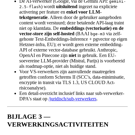
De AI-verwerker (Google, via de Gemini API:
gemini-
) wordt
uitsluitend
ingezet na expliciete
2.5-flash
activering per feature en
enkel voor LLM-
tekstgeneratie
. Alleen door de gebruiker aangeboden
content wordt verstuurd; deze betalende API-laag traint
niet op klantdata. De
embeddings (vectorisatie) en de
vector-store zijn self-hosted
(BAAI
via zelf-
bge-m3
gehoste Text-Embeddings-Inference + pgvector op eigen
Hetzner-infra, EU); er wordt geen externe embedding-
API of externe vector-database gebruikt. Anthropic,
OpenAI en Pinecone zijn
niet
in gebruik. Een EU-
soevereine LLM-provider (Mistral, Parijs) is voorbereid
als roadmap-optie, niet als huidige stand.
Voor VS-verwerkers zijn aanvullende maatregelen
getroffen conform Schrems II (SCC's, data-minimisatie,
encryptie in transit via TLS 1.3, US CLOUD Act-
risicoanalyse).
Een detail-overzicht inclusief links naar sub-verwerker-
DPA's staat op
/juridisch/sub-verwerkers
.
BIJLAGE 3 —
VERWERKINGSACTIVITEITEN