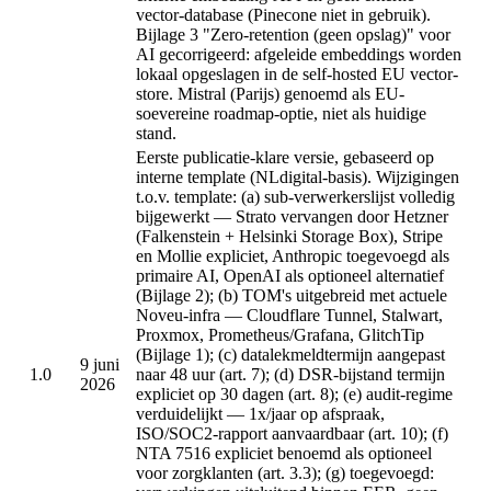
vector-database (Pinecone niet in gebruik).
Bijlage 3 "Zero-retention (geen opslag)" voor
AI gecorrigeerd: afgeleide embeddings worden
lokaal opgeslagen in de self-hosted EU vector-
store. Mistral (Parijs) genoemd als EU-
soevereine roadmap-optie, niet als huidige
stand.
Eerste publicatie-klare versie, gebaseerd op
interne template (NLdigital-basis). Wijzigingen
t.o.v. template: (a) sub-verwerkerslijst volledig
bijgewerkt — Strato vervangen door Hetzner
(Falkenstein + Helsinki Storage Box), Stripe
en Mollie expliciet, Anthropic toegevoegd als
primaire AI, OpenAI als optioneel alternatief
(Bijlage 2); (b) TOM's uitgebreid met actuele
Noveu-infra — Cloudflare Tunnel, Stalwart,
Proxmox, Prometheus/Grafana, GlitchTip
(Bijlage 1); (c) datalekmeldtermijn aangepast
9 juni
1.0
naar 48 uur (art. 7); (d) DSR-bijstand termijn
2026
expliciet op 30 dagen (art. 8); (e) audit-regime
verduidelijkt — 1x/jaar op afspraak,
ISO/SOC2-rapport aanvaardbaar (art. 10); (f)
NTA 7516 expliciet benoemd als optioneel
voor zorgklanten (art. 3.3); (g) toegevoegd: