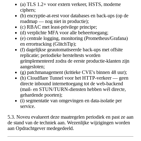
(a) TLS 1.2+ voor extern verkeer, HSTS, moderne
ciphers;
(b) encryptie-at-rest voor databases en back-ups (op de
roadmap — nog niet in productie);
(c) RBAC met least-privilege principe;
(d) verplichte MFA voor alle beheertoegang;
(e) centrale logging, monitoring (Prometheus/Grafana)
en errortracking (GlitchTip);
(f) dagelijkse geautomatiseerde back-ups met offsite
replicatie; periodieke hersteltests worden
geïmplementeerd zodra de eerste productie-klanten zijn
aangesloten;
(g) patchmanagement (kritieke CVE's binnen 48 uur);
(h) Cloudflare Tunnel voor het HTTP-verkeer — geen
directe inbound internettoegang tot de web-backend
(mail- en STUN/TURN-diensten hebben wél directe,
gehardende poorten);
(i) segmentatie van omgevingen en data-isolatie per
service.
5.3. Noveu evalueert deze maatregelen periodiek en past ze aan
de stand van de techniek aan. Wezenlijke wijzigingen worden
aan Opdrachtgever medegedeeld.