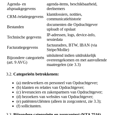
Agenda- en
agenda-items, beschikbaarheid,
afspraakgegevens
deelnemers
klantdossiers, notities,
CRM-/relatiegegevens
communicatiehistorie
documenten die Opdrachtgever
Bestanden
uploadt of opslaat
IP-adressen, logs, device-info,
Technische gegevens
sessiedata
factuuradres, BTW, IBAN (via
Facturatiegegevens
Stripe/Mollie)
uitsluitend indien uitdrukkelijk
Bijzondere categorieën
overeengekomen en met aanvullende
(art. 9 AVG)
maatregelen (zie 3.3)
3.2.
Categorieën betrokkenen:
(a) medewerkers en personeel van Opdrachtgever;
(b) klanten en relaties van Opdrachtgever;
(c) leveranciers en zakenpartners van Opdrachtgever;
(d) bezoekers van websites van Opdrachtgever;
(e) patiënten/cliënten (alleen in zorgcontext, zie 3.3);
(f) sollicitanten.
3.3.
Bijzondere categorieën en zorgcontext (NTA 7516).