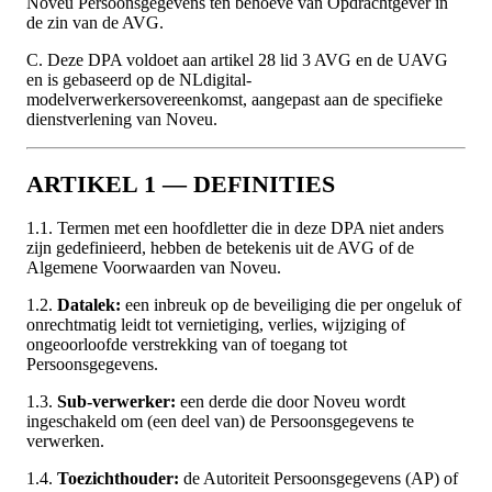
Noveu Persoonsgegevens ten behoeve van Opdrachtgever in
de zin van de AVG.
C. Deze DPA voldoet aan artikel 28 lid 3 AVG en de UAVG
en is gebaseerd op de NLdigital-
modelverwerkersovereenkomst, aangepast aan de specifieke
dienstverlening van Noveu.
ARTIKEL 1 — DEFINITIES
1.1. Termen met een hoofdletter die in deze DPA niet anders
zijn gedefinieerd, hebben de betekenis uit de AVG of de
Algemene Voorwaarden van Noveu.
1.2.
Datalek:
een inbreuk op de beveiliging die per ongeluk of
onrechtmatig leidt tot vernietiging, verlies, wijziging of
ongeoorloofde verstrekking van of toegang tot
Persoonsgegevens.
1.3.
Sub-verwerker:
een derde die door Noveu wordt
ingeschakeld om (een deel van) de Persoonsgegevens te
verwerken.
1.4.
Toezichthouder:
de Autoriteit Persoonsgegevens (AP) of