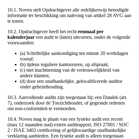
10.1. Noveu stelt Opdrachtgever alle redelijkerwijs benodigde
informatie ter beschikking om naleving van artikel 28 AVG aan
te tonen.
10.2. Opdrachtgever heeft het recht
eenmaal per
kalenderjaar
een audit te (laten) uitvoeren, onder de volgende
voorwaarden:
(a) Schriftelijke aankondiging ten minste 20 werkdagen
vooraf;
(b) tijdens reguliere kantooruren, op afspraak;
(c) met inachtneming van de vertrouwelijkheid van
andere klanten;
(d) door een onafhankelijke, gekwalificeerde auditor
onder geheimhouding.
10.3. Aanvullende audits zijn toegestaan bij: een Datalek (art.
7), onderzoek door de Toezichthouder, of gegronde redenen
om non-conformiteit te vermoeden.
10.4. Noveu mag in plaats van een fysieke audit een recent
(max 12 maanden oud) extern auditrapport, ISO 27001 / SOC
2 / ISAE 3402 certificering of gelijkwaardige onafhankelijke
verklaring aanbieden. Een fysieke audit is alleen toegestaan