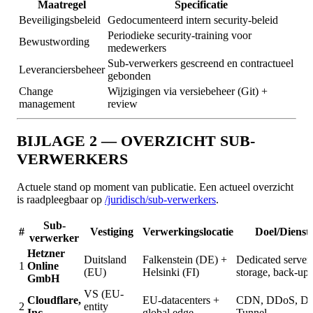
Maatregel
Specificatie
Beveiligingsbeleid
Gedocumenteerd intern security-beleid
Periodieke security-training voor
Bewustwording
medewerkers
Sub-verwerkers gescreend en contractueel
Leveranciersbeheer
gebonden
Change
Wijzigingen via versiebeheer (Git) +
management
review
BIJLAGE 2 — OVERZICHT SUB-
VERWERKERS
Actuele stand op moment van publicatie. Een actueel overzicht
is raadpleegbaar op
/juridisch/sub-verwerkers
.
Sub-
#
Vestiging
Verwerkingslocatie
Doel/Dienst
verwerker
Hetzner
Duitsland
Falkenstein (DE) +
Dedicated server,
1
Online
(EU)
Helsinki (FI)
storage, back-ups
GmbH
VS (EU-
Cloudflare,
EU-datacenters +
CDN, DDoS, D
2
entity
Inc.
global edge
Tunnel