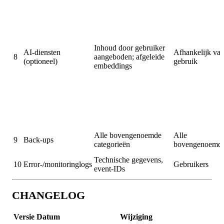
Inhoud door gebruiker
AI-diensten
Afhankelijk va
8
aangeboden; afgeleide
(optioneel)
gebruik
embeddings
Alle bovengenoemde
Alle
9
Back-ups
categorieën
bovengenoemd
Technische gegevens,
10
Error-/monitoringlogs
Gebruikers
event-IDs
CHANGELOG
Versie
Datum
Wijziging