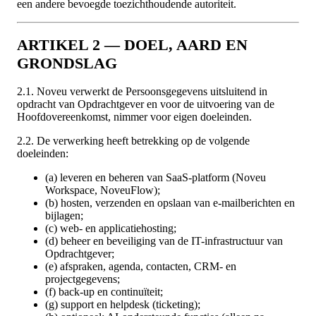
een andere bevoegde toezichthoudende autoriteit.
ARTIKEL 2 — DOEL, AARD EN
GRONDSLAG
2.1. Noveu verwerkt de Persoonsgegevens uitsluitend in
opdracht van Opdrachtgever en voor de uitvoering van de
Hoofdovereenkomst, nimmer voor eigen doeleinden.
2.2. De verwerking heeft betrekking op de volgende
doeleinden:
(a) leveren en beheren van SaaS-platform (Noveu
Workspace, NoveuFlow);
(b) hosten, verzenden en opslaan van e-mailberichten en
bijlagen;
(c) web- en applicatiehosting;
(d) beheer en beveiliging van de IT-infrastructuur van
Opdrachtgever;
(e) afspraken, agenda, contacten, CRM- en
projectgegevens;
(f) back-up en continuïteit;
(g) support en helpdesk (ticketing);