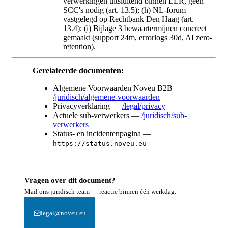
verwerkingen uitsluitend binnen EER, geen
SCC's nodig (art. 13.5); (h) NL-forum
vastgelegd op Rechtbank Den Haag (art.
13.4); (i) Bijlage 3 bewaartermijnen concreet
gemaakt (support 24m, errorlogs 30d, AI zero-
retention).
Gerelateerde documenten:
Algemene Voorwaarden Noveu B2B —
/juridisch/algemene-voorwaarden
Privacyverklaring —
/legal/privacy
Actuele sub-verwerkers —
/juridisch/sub-
verwerkers
Status- en incidentenpagina —
https://status.noveu.eu
Vragen over dit document?
Mail ons juridisch team — reactie binnen één werkdag.
legal@noveu.eu