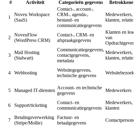
#
Activiteit
Categorieën gegevens
Betrokkenen
Contact-, account-,
Noveu Workspace
CRM-, agenda-,
Medewerkers,
1
(SaaS)
bestand- en
klanten, relaties
communicatiegegevens
Klanten en lead
NoveuFlow
Contact-, CRM- en
2
van
(WordPress CRM)
afspraakgegevens
Opdrachtgever
Communicatiegegevens,
Mail Hosting
Medewerkers,
3
contactgegevens,
(Stalwart)
klanten, relaties
metadata
Websitegegevens,
4
Webhosting
Websitebezoeke
technische gegevens
Account- en technische
5
Managed IT-diensten
Medewerkers
gegevens
Contact- en
Medewerkers,
6
Support/ticketing
communicatiegegevens
klanten
Betalingsverwerking
Factuur- en
7
Contactpersone
(Stripe/Mollie)
betaalgegevens