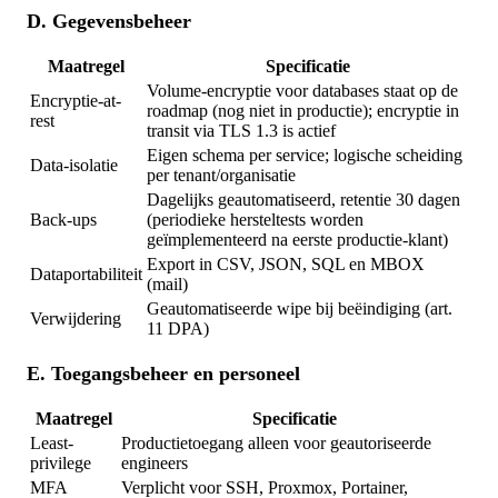
D. Gegevensbeheer
Maatregel
Specificatie
Volume-encryptie voor databases staat op de
Encryptie-at-
roadmap (nog niet in productie); encryptie in
rest
transit via TLS 1.3 is actief
Eigen schema per service; logische scheiding
Data-isolatie
per tenant/organisatie
Dagelijks geautomatiseerd, retentie 30 dagen
Back-ups
(periodieke hersteltests worden
geïmplementeerd na eerste productie-klant)
Export in CSV, JSON, SQL en MBOX
Dataportabiliteit
(mail)
Geautomatiseerde wipe bij beëindiging (art.
Verwijdering
11 DPA)
E. Toegangsbeheer en personeel
Maatregel
Specificatie
Least-
Productietoegang alleen voor geautoriseerde
privilege
engineers
MFA
Verplicht voor SSH, Proxmox, Portainer,