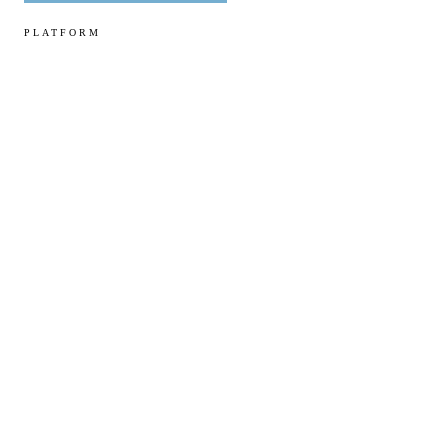
PLATFORM
Workspace
Sovereign Cloud
Sovereign AI
MSP Service Desk
Compliance Console
Portal
NoveuFlow