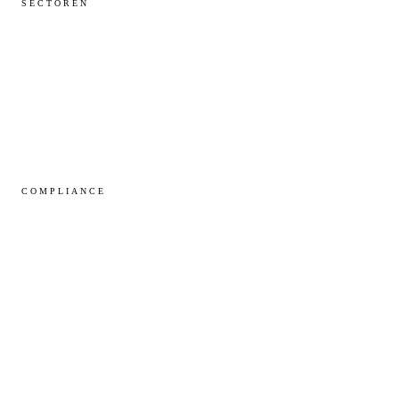
SECTOREN
Overheid
Zorg
Groot MKB
COMPLIANCE
NIS2
BIO
NTA 7516
AVG / GDPR