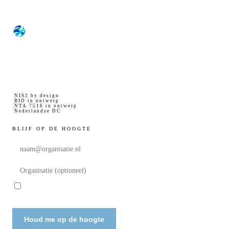
NOVEU
Digitale soevereiniteit voor overheid, zorg en
groot MKB. Uitsluitend Nederlandse
infrastructuur.
NIS2 by design
BIO in ontwerp
NTA 7516 in ontwerp
Nederlandse DC
BLIJF OP DE HOOGTE
Ik ga akkoord met het ontvangen van updates van Noveu
.
privacyverklaring
Solutions en met de
Houd me op de hoogte