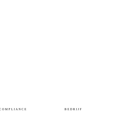
COMPLIANCE
BEDRIJF
NIS2
Over Noveu
BIO
Onze visie