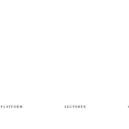
PLATFORM
SECTOREN
Workspace
Overheid
Sovereign Cloud
Zorg