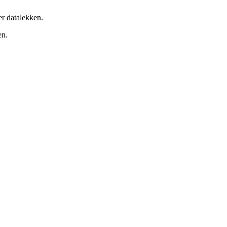
er datalekken.
en.