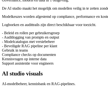
Governance, models en data in 1 omgeving.
De AI studio maakt het mogelijk om modellen veilig in te zetten zond
Modelkeuzes worden afgestemd op compliance, performance en kost
Logboeken en audittrails zijn direct beschikbaar voor toezicht.
-
Beleid en rollen per gebruikersgroep
-
Auditlogging van prompts en output
-
Modelcatalogus met versiebeheer
-
Beveiligde RAG pipeline per klant
Gebruik in teams
Compliance checks op documenten
Kennisvragen op interne data
Support assistentie voor engineers
AI studio visuals
AI-modelbeheer, kennisbank en RAG-pipelines.