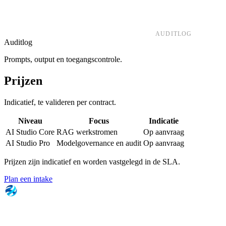
AUDITLOG
Auditlog
Prompts, output en toegangscontrole.
Prijzen
Indicatief, te valideren per contract.
Niveau
Focus
Indicatie
AI Studio Core
RAG werkstromen
Op aanvraag
AI Studio Pro
Modelgovernance en audit
Op aanvraag
Prijzen zijn indicatief en worden vastgelegd in de SLA.
Plan een intake
NOVEU
Digitale soevereiniteit voor overheid, zorg en
groot MKB. Uitsluitend Nederlandse